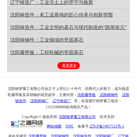
辽宁铸造厂：工业沃土上的坚守与焕新
沈阳铸造件：老工业基地的匠心传承与创新突围
沈阳铸造件：工业文明的基石与现代制造的“隐形状元”
沈阳铸钢件：工业领域的坚固基石
沈阳履带板：工程机械的坚固基石
查看更多
沈阳铸梦重工有限公司创立于上世纪八十年代，经两代人的努力，成为掘进
机履带板及其销轴的现货超市，主要经营：
沈阳履带板
,
沈阳铸钢件
,
沈阳
铸造件
,
沈阳铸钢厂
,
辽宁铸造厂
等，欢迎拨打铸梦重工电话：
13332468088咨询相关产品！
CopyRight © 版权所有:
沈阳铸梦重工有限公司
技术支持:
网站地图
XML
备案号:
辽ICP备19017212号-1
本站关键字:
沈阳履带板
沈阳铸钢件
沈阳铸造件
沈阳铸钢厂
辽宁铸