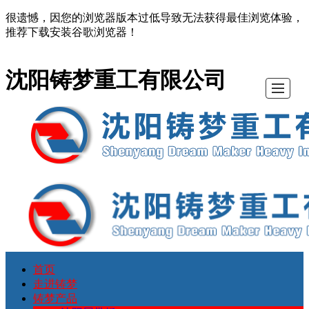
很遗憾，因您的浏览器版本过低导致无法获得最佳浏览体验，
推荐下载安装谷歌浏览器！
沈阳铸梦重工有限公司
首页
首
走
铸
铸
厂
设
资
联
走进铸梦
铸梦产品
页
进
梦
梦
区
备
质
系