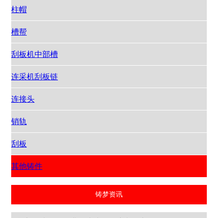
柱帽
槽帮
刮板机中部槽
连采机刮板链
连接头
销轨
刮板
其他铸件
铸梦资讯