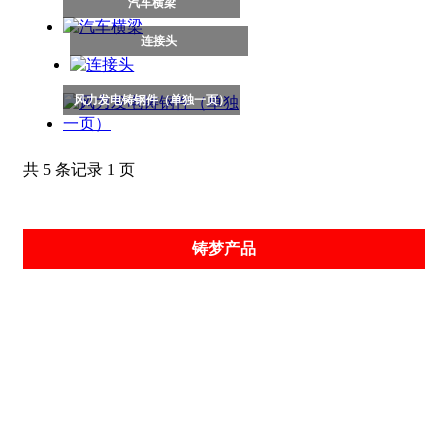
汽车横梁
连接头
风力发电铸钢件（单独一页）
共 5 条记录 1 页
铸梦产品
履带板
掘进机配件
履带吊配件
矿山配件
柱窝
柱帽
槽帮
刮板机中部槽