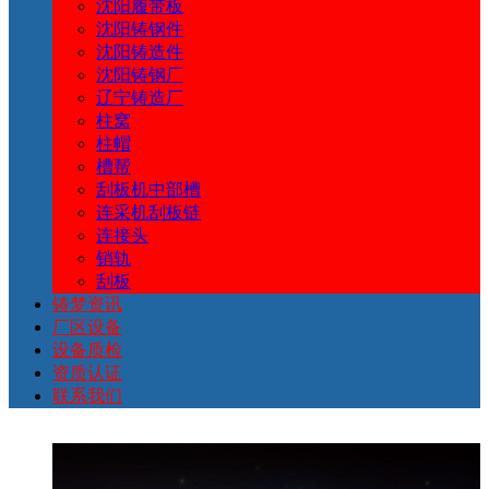
沈阳履带板
沈阳铸钢件
沈阳铸造件
铸
产
资
设
质
认
我
沈阳铸钢厂
辽宁铸造厂
梦
品
讯
备
检
证
们
柱窝
柱帽
槽帮
刮板机中部槽
连采机刮板链
连接头
销轨
刮板
铸梦资讯
厂区设备
设备质检
资质认证
联系我们