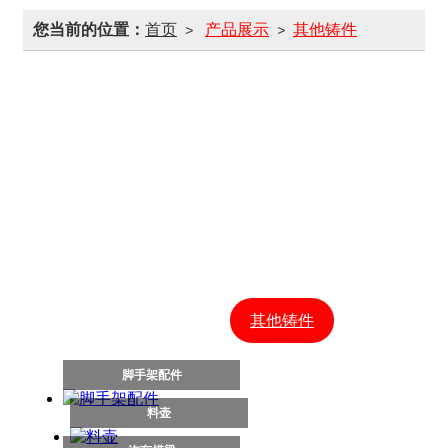
您当前的位置：
首页
产品展示
其他铸件
>
>
履带板
掘进机配件
履带吊配件
矿山配件
柱窝
柱帽
槽帮
刮板机中部槽
连采机刮板链
连接头
销轨
刮板
其他铸件
脚手架配件
料壶