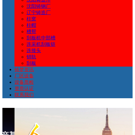
铸
产
资
设
质
认
我
沈阳铸钢厂
辽宁铸造厂
梦
品
讯
备
检
证
们
柱窝
柱帽
槽帮
刮板机中部槽
连采机刮板链
连接头
销轨
刮板
铸梦资讯
厂区设备
设备质检
资质认证
联系我们