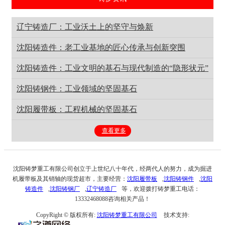
辽宁铸造厂：工业沃土上的坚守与焕新
沈阳铸造件：老工业基地的匠心传承与创新突围
沈阳铸造件：工业文明的基石与现代制造的“隐形状元”
沈阳铸钢件：工业领域的坚固基石
沈阳履带板：工程机械的坚固基石
查看更多
沈阳铸梦重工有限公司创立于上世纪八十年代，经两代人的努力，成为掘进
机履带板及其销轴的现货超市，主要经营：
沈阳履带板
,
沈阳铸钢件
,
沈阳
铸造件
,
沈阳铸钢厂
,
辽宁铸造厂
等，欢迎拨打铸梦重工电话：
13332468088咨询相关产品！
CopyRight © 版权所有:
沈阳铸梦重工有限公司
技术支持: