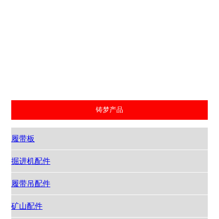
柱帽
槽帮
刮板机中部槽
连采机刮板链
连接头
销轨
刮板
其他铸件
铸梦产品
履带板
掘进机配件
履带吊配件
矿山配件