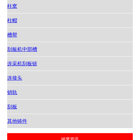
柱窝
柱帽
槽帮
刮板机中部槽
连采机刮板链
连接头
销轨
刮板
其他铸件
铸梦资讯