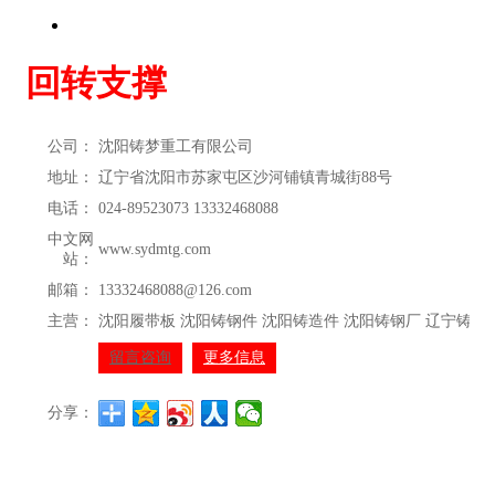
回转支撑
公司：
沈阳铸梦重工有限公司
地址：
辽宁省沈阳市苏家屯区沙河铺镇青城街88号
电话：
024-89523073 13332468088
中文网
www.sydmtg.com
站：
邮箱：
13332468088@126.com
主营：
沈阳履带板 沈阳铸钢件 沈阳铸造件 沈阳铸钢厂 辽宁铸造
留言咨询
更多信息
分享：