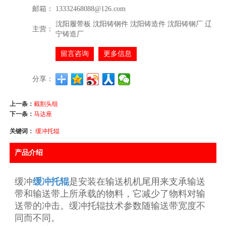
邮箱：
13332468088@126.com
沈阳履带板 沈阳铸钢件 沈阳铸造件 沈阳铸钢厂 辽
主营：
宁铸造厂
留言咨询
更多信息
分享：
上一条：
截割头组
下一条：
马达座
关键词：
缓冲托辊
产品介绍
缓冲
缓冲托辊
是安装在输送机机尾用来支承输送
带和输送带上所承载的物料，它减少了物料对输
送带的冲击。缓冲托辊技术参数随输送带宽度不
同而不同。