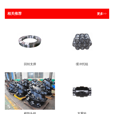
相关推荐
更多>>
回转支撑
缓冲托辊
截割头组
支重轮