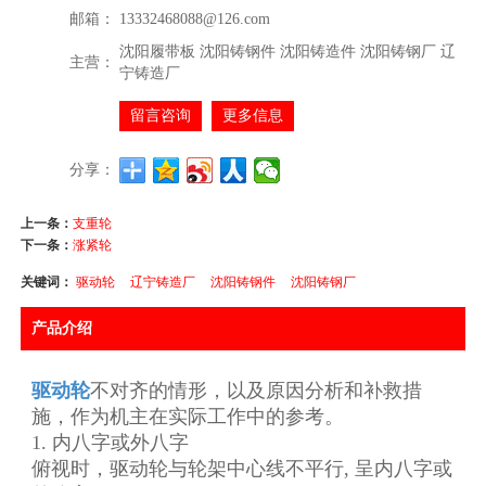
邮箱：
13332468088@126.com
沈阳履带板 沈阳铸钢件 沈阳铸造件 沈阳铸钢厂 辽
主营：
宁铸造厂
留言咨询
更多信息
分享：
上一条：
支重轮
下一条：
涨紧轮
关键词：
驱动轮
辽宁铸造厂
沈阳铸钢件
沈阳铸钢厂
产品介绍
驱动轮
不对齐的情形，以及原因分析和补救措
施，作为机主在实际工作中的参考。
1. 内八字或外八字
俯视时，驱动轮与轮架中心线不平行, 呈内八字或